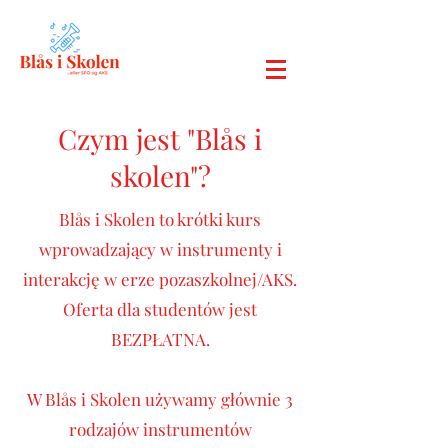
Czym jest "Blås i
skolen"?
Blås i Skolen to krótki kurs
wprowadzający w instrumenty i
interakcję w erze pozaszkolnej/AKS.
Oferta dla studentów jest
BEZPŁATNA.
W Blås i Skolen używamy głównie 3
rodzajów instrumentów