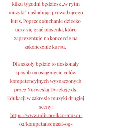
kilku tygodni będziesz „w rytm
muzyki” naśladując prowadzącego
kurs. Poprzez słuchanie dziecko
uczy się grać piosenki, które
zaprezentuje na koncercie na
zakończenie kursu.
Dla szkoły będzie to doskonały
sposób na osiągnięcie celów
kompetencyjnych wyznaczonych
przez Norweską Dyrekcję ds.
Edukacji w zakresie muzyki drugiej
sceny:
https://www.udir.no/lk20/mus01-
02/kompetansemaal-og-