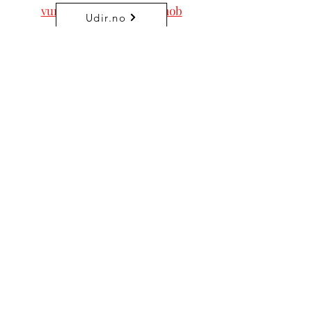
vurdering/kv193?lang=nob
Udir.no
Znajdź swoją szkołę tutaj!
Więcej o edukacji muzycznej