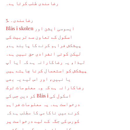
رضامندی طلب کرتا ہے۔
5. رضامندی۔
Blås i skolen ایسوسی ایشن اور
اسکول کے تعاون سے تربیت کی
پیشکش فراہم کرنے کا پابند ہے،
لیکن کوئی انفرادی حق نہیں ہے۔
لہذا، یہ رضاکارانہ ہے کہ آیا آپ
پیشکش کو استعمال کرنا چاہتے ہیں
یا نہیں، اور اس لیے یہ بھی
رضاکارانہ ہے کہ وہ معلومات ترک
کر دیں جس کی Blås i اسکول کی
درخواست ہے۔ یہ معلومات فراہم
کرنے میں ناکامی کا مطلب ہے کہ
کورس کی جگہ کے لیے درخواست پر
کارروائی نہیں کی جا سکتی۔