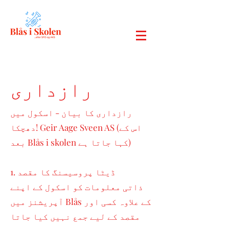
رازداری
رازداری کا بیان - اسکول میں
دھچکا! Geir Aage Sveen AS (اس کے
بعد Blås i skolen کہا جاتا ہے)
1. ڈیٹا پروسیسنگ کا مقصد
ذاتی معلومات کو اسکول کے اپنے
آپریشنز میں Blås کے علاوہ کسی اور
مقصد کے لیے جمع نہیں کیا جاتا