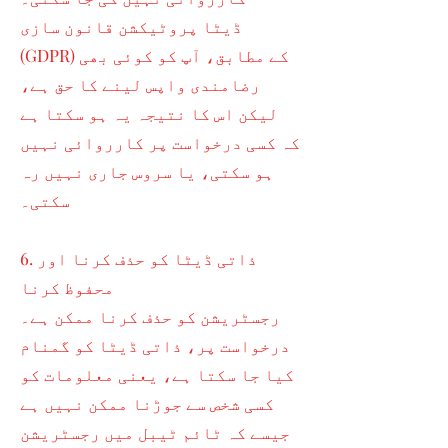
ڈیٹا پروٹیکشن قانون سازی
(GDPR) کے مطابق، آپ کو کوئی بھی
رضامندی واپس لینے کا حق ہے،
لیکن اس کا نتیجہ یہ ہو سکتا ہے
کہ کسی درخواست پر کارروائی نہیں
ہو سکتی، یا سروس جاری نہیں رہ
سکتی۔
6. ذاتی ڈیٹا کو حذف کرنا اور
محفوظ کرنا
رجسٹریشن کو حذف کرنا ممکن ہے۔
درخواست پر، ذاتی ڈیٹا کو گمنام
کیا جا سکتا ہے، یعنی معلومات کو
کسی شخص سے جوڑنا ممکن نہیں ہے
جیسے کہ ٹائم ٹیبل میں رجسٹریشن