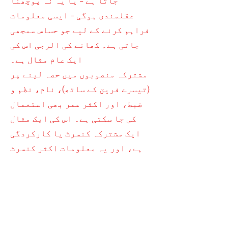
جاتا ہے - یا یہ نہ پوچھنا
عقلمندی ہوگی - ایسی معلومات
فراہم کرنے کے لیے جو حساس سمجھی
جاتی ہے۔ کھانے کی الرجی اس کی
ایک عام مثال ہے۔
مشترکہ منصوبوں میں حصہ لینے پر
(تیسرے فریق کے ساتھ)، نام، نظم و
ضبط، اور اکثر عمر بھی استعمال
کی جا سکتی ہے۔ اس کی ایک مثال
ایک مشترکہ کنسرٹ یا کارکردگی
ہے، اور یہ معلومات اکثر کنسرٹ
پروگرام میں استعمال ہوتی ہیں۔
نکتہ نمبر 4 بھی دیکھیں۔
8. حقوق
رازداری کے قانون کے مطابق، آپ