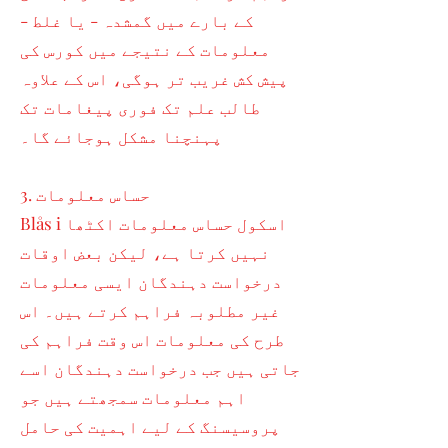
کے بارے میں گمشدہ - یا غلط -
معلومات کے نتیجے میں کورس کی
پیش کش غریب تر ہوگی، اس کے علاوہ
طالب علم تک فوری پیغامات تک
پہنچنا مشکل ہوجائے گا۔
3. حساس معلومات
Blås i اسکول حساس معلومات اکٹھا
نہیں کرتا ہے، لیکن بعض اوقات
درخواست دہندگان ایسی معلومات
غیر مطلوبہ فراہم کرتے ہیں۔ اس
طرح کی معلومات اس وقت فراہم کی
جاتی ہیں جب درخواست دہندگان اسے
اہم معلومات سمجھتے ہیں جو
پروسیسنگ کے لیے اہمیت کی حامل