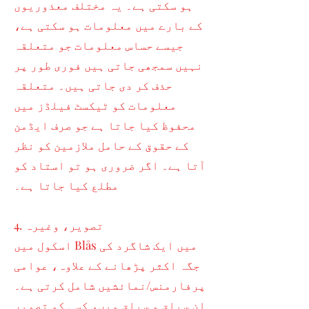
ہو سکتی ہے۔ یہ مختلف معذوریوں
کے بارے میں معلومات ہو سکتی ہے،
جیسے حساس معلومات جو متعلقہ
نہیں سمجھی جاتی ہیں فوری طور پر
حذف کر دی جاتی ہیں۔ متعلقہ
معلومات کو ٹیکسٹ فیلڈز میں
محفوظ کیا جاتا ہے جو صرف ایڈمن
کے حقوق کے حامل ملازمین کو نظر
آتا ہے۔ اگر ضروری ہو تو استاد کو
مطلع کیا جاتا ہے۔
4. تصویر، وغیرہ
اسکول میں Blås میں ایک شاگرد کی
جگہ اکثر پڑھانے کے علاوہ، عوامی
پرفارمنس/نمائشیں شامل کرتی ہے۔
ان سیاق و سباق میں، کسی کو تصویر