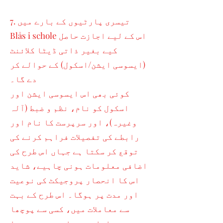
7. تیسری پارٹیوں کے بارے میں
Blås i schole اس کے لیے اجازت حاصل
کیے بغیر ذاتی ڈیٹا کلائنٹ
(ایسوسی ایشن/اسکول) کے حوالے کر
دے گا۔
کوئی بھی اس ایسوسی ایشن اور
اسکول کو نام، نظم و ضبط (آلہ
وغیرہ)، اور سرپرست کا نام اور
رابطے کی تفصیلات فراہم کرنے کی
توقع کر سکتا ہے جہاں اس طرح کی
اضافی معلومات ہونی چاہیے، شاید
اس کا انحصار پروجیکٹ کی نوعیت
اور مدت پر ہوگا۔ اس طرح کے بہت
سے معاملات میں، کسی سے پوچھا