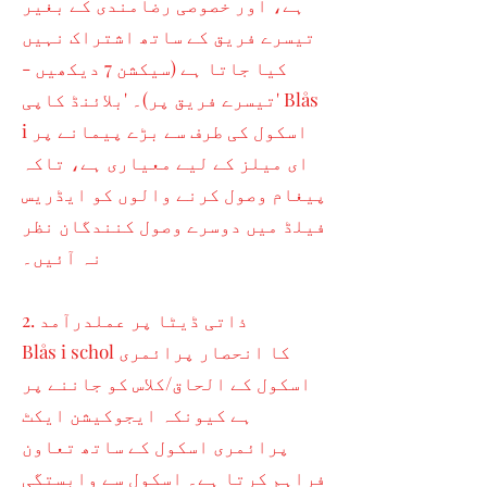
ہے، اور خصوصی رضامندی کے بغیر
تیسرے فریق کے ساتھ اشتراک نہیں
کیا جاتا ہے (سیکشن 7 دیکھیں -
تیسرے فریق پر)۔ 'بلائنڈ کاپی' Blås
i اسکول کی طرف سے بڑے پیمانے پر
ای میلز کے لیے معیاری ہے، تاکہ
پیغام وصول کرنے والوں کو ایڈریس
فیلڈ میں دوسرے وصول کنندگان نظر
نہ آئیں۔
2. ذاتی ڈیٹا پر عملدرآمد
Blås i schol کا انحصار پرائمری
اسکول کے الحاق/کلاس کو جاننے پر
ہے کیونکہ ایجوکیشن ایکٹ
پرائمری اسکول کے ساتھ تعاون
فراہم کرتا ہے۔ اسکول سے وابستگی