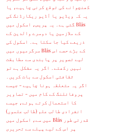
کھنچوانے کی توقع کرنی چاہیے، یا
یہ کہ ویڈیو یا آڈیو ریکارڈنگ کی
گئی ہے۔ یہ پریس، اسکول میں Blås
کے ملازمین یا دوسرے والدین کے
ذریعے کیا جا سکتا ہے۔ اسکول کی
سرگرمیوں میں Blås کے بڑے حصے اس
لیے تصویر پر پابندی سے مطابقت
نہیں رکھتے۔ اگر یہ مشکل ہے تو
ثقافتی اسکول سے بات کریں۔
اگر یہ متعلقہ ہونا چاہیے - جیسے
پروفائلنگ کے کام میں - تصاویر
کا استعمال کرتے ہوئے، جیسے
انفرادی طالب علم (طالب علموں)
میں سے، اسکول میں Blås قدرتی طور
پر اس کے لیے پہلے سے تحریری