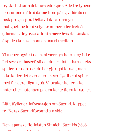
trykke likt som det kursleder gjør. Alle tre typene
har samme måte å danne tone på og vi får da en
rask progresjon. Dette vil ikke forringe
mulighetene for å velge trommer eller treblås
(klarinett/fløyte/saxofon) senere hvis det ønskes
å spille i korpset som ordinært medlem.
Vi mener også at det skal være lystbetont og ikke
"lekse/øve- basert" slik at det er fint at barna feks
spiller for dere det de har gjort på kurset, men
ikke kaller det øver eller lekser. Lydfiler å spille
med får dere tilgang på. Vi bruker heller ikke
noter eller notenavn på den korte tiden kurset er.
Litt utfyllende informasjon om Suzuki, klippet
fra Norsk Suzukiforbund sin side:
Den japanske fiolinisten Shinichi Suzukis (1898 –