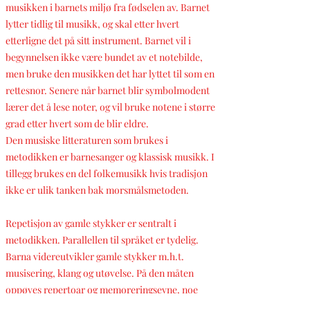
musikken i barnets miljø fra fødselen av. Barnet
lytter tidlig til musikk, og skal etter hvert
etterligne det på sitt instrument. Barnet vil i
begynnelsen ikke være bundet av et notebilde,
men bruke den musikken det har lyttet til som en
rettesnor. Senere når barnet blir symbolmodent
lærer det å lese noter, og vil bruke notene i større
grad etter hvert som de blir eldre.
Den musiske litteraturen som brukes i
metodikken er barnesanger og klassisk musikk. I
tillegg brukes en del folkemusikk hvis tradisjon
ikke er ulik tanken bak morsmålsmetoden.
Repetisjon av gamle stykker er sentralt i
metodikken. Parallellen til språket er tydelig.
Barna videreutvikler gamle stykker m.h.t.
musisering, klang og utøvelse. På den måten
oppøves repertoar og memoreringsevne, noe
som kommer dem til gode i alle situasjoner på