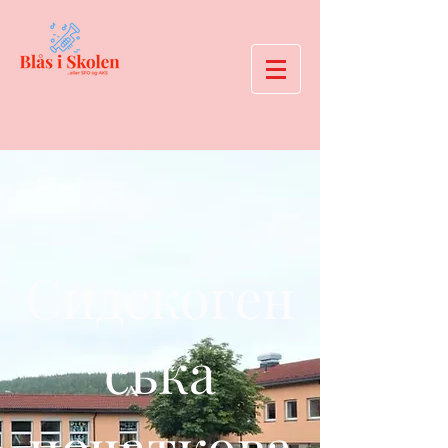
Сидскоген
ська
початкова