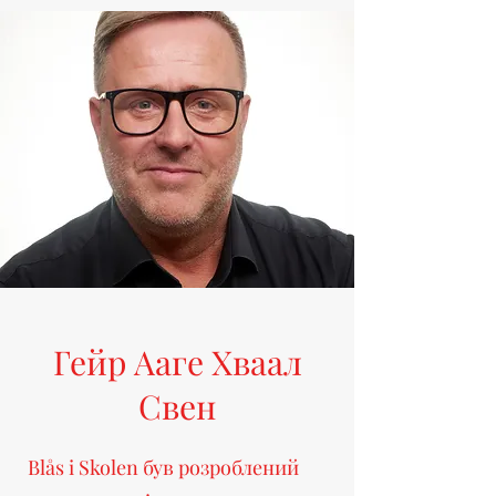
Гейр Ааге Хваал
Свен
Blås i Skolen був розроблений