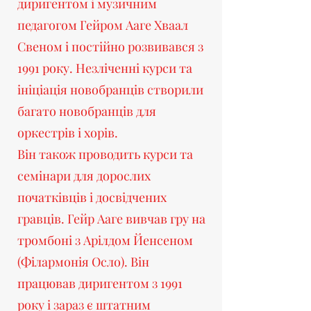
диригентом і музичним
педагогом Гейром Ааге Хваал
Свеном і постійно розвивався з
1991 року. Незліченні курси та
ініціація новобранців створили
багато новобранців для
оркестрів і хорів.
Він також проводить курси та
семінари для дорослих
початківців і досвідчених
гравців. Гейр Ааге вивчав гру на
тромбоні з Арілдом Йенсеном
(Філармонія Осло). Він
працював диригентом з 1991
року і зараз є штатним